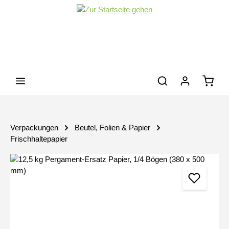
Zum Hauptinhalt springen
Waren
Verpackungen
Beutel, Folien & Papier
Frischhaltepapier
Bildergalerie überspringen