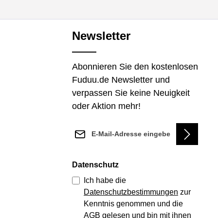
m die Anzahl zu erhöhen oder zu reduziere
er benutze die Schaltflächen um die Anza
Produkt Anzahl: Gib den ge
Newsletter
Abonnieren Sie den kostenlosen
Fuduu.de Newsletter und
verpassen Sie keine Neuigkeit
oder Aktion mehr!
E-Mail-Adresse*
Datenschutz
Ich habe die
Datenschutzbestimmungen
zur
Kenntnis genommen und die
AGB
gelesen und bin mit ihnen