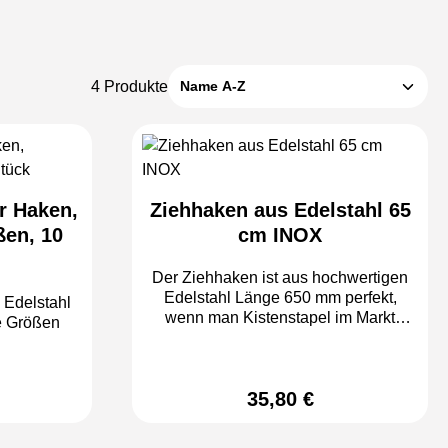
4 Produkte
r Haken,
Ziehhaken aus Edelstahl 65
ßen, 10
cm INOX
Der Ziehhaken ist aus hochwertigen
Edelstahl Länge 650 mm perfekt,
wenn man Kistenstapel im Markt
edene Größen
verschieben will kostengünstig und
zeitsparend
35,80 €
is:
Regulärer Preis: