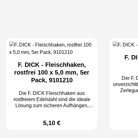
F. D
F. DICK - Fleischhaken,
rostfrei 100 x 5,0 mm, 5er
Der F. 
Pack, 9101210
unverzichtb
Zerlegu
Die F. DICK Fleischhaken aus
Fleisch
rostfreiem Edelstahl sind die ideale
größer
Lösung zum sicheren Aufhängen,
heranzuzi
Lagern und Verarbeiten von Fleisch.
zu bewegen
Mit einer Länge von 100 mm und
dem Flei
5,10 €
Regulärer Preis:
einem Materialdurchmesser von 5,0
Damit erlei
mm eignen sich die Haken
in Metzge
hervorragend für den professionellen