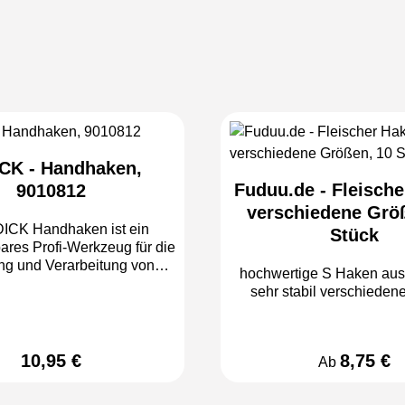
ICK - Handhaken,
Fuduu.de - Fleische
9010812
verschiedene Grö
DICK Handhaken ist ein
Stück
ares Profi-Werkzeug für die
ng und Verarbeitung von
hochwertige S Haken aus Edelstahl
. Er wird eingesetzt, um
sehr stabil verschi
e Fleischstücke sicher
ehen, zu positionieren und
, ohne direkten Kontakt mit
sch herstellen zu müssen.
10,95 €
8,75 €
Regulärer Preis:
Regulärer Pre
Ab
chtert er die tägliche Arbeit
reien, Schlachtbetrieben,