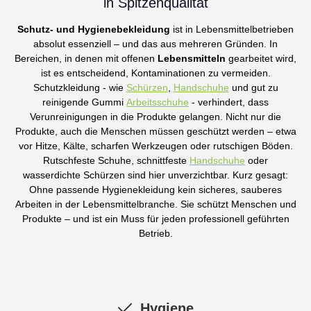
in Spitzenqualität
gewährleisten optimalen Sitz sowie hohen Komfort.
Praktische Seitenriemen bieten zusätzlichen Platz für ein
Schutz- und Hygienebekleidung
ist in Lebensmittelbetrieben
Handtuch, eine Messerscheide oder weiteres
absolut essenziell – und das aus mehreren Gründen. In
Arbeitszubehör. Die hochwertigen, blei- und nickelfreien
Bereichen, in denen mit offenen
Lebensmitteln
gearbeitet wird,
Applikationen unterstreichen die erstklassige Qualität der
ist es entscheidend, Kontaminationen zu vermeiden.
Lederschürze und machen sie zu einem langlebigen
Begleiter für anspruchsvolle Anwender. Produkt-Highlights
Schutzkleidung - wie
Schürzen
,
Handschuhe
und gut zu
Hochwertige Lederschürze aus Nappa-Echtleder 100 %
reinigende Gummi
Arbeitsschuhe
- verhindert, dass
Echtleder aus europäischer Herkunft Erstklassiger
Verunreinigungen in die Produkte gelangen. Nicht nur die
Tragekomfort Robuste und langlebige Verarbeitung
Produkte, auch die Menschen müssen geschützt werden – etwa
Verstellbare Hüft- und Nackenriemen Praktische
vor Hitze, Kälte, scharfen Werkzeugen oder rutschigen Böden.
Seitenriemen für Zubehör Blei- und nickelfreie Applikationen
Rutschfeste Schuhe, schnittfeste
Handschuhe
oder
Optimaler Schutz bei handwerklichen Arbeiten Elegantes
wasserdichte Schürzen sind hier unverzichtbar. Kurz gesagt:
Design in Schwarz Maße: 95 x 70 cm
Ohne passende Hygienekleidung kein sicheres, sauberes
Arbeiten in der Lebensmittelbranche. Sie schützt Menschen und
Produkte – und ist ein Muss für jeden professionell geführten
Betrieb.
Hygiene