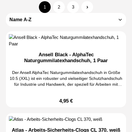
1
2
3
Seite
Seite
Seite
Ansell Black - AlphaTec
Naturgummilatexhandschuh, 1 Paar
Der Ansell AlphaTec Naturgummilatexhandschuh in Größe
10.5 (XXL) ist ein robuster und vielseitiger Schutzhandschuh
für Industrie und Handwerk, der speziell für Arbeiten mit
wasserbasierten Chemikalien und anspruchsvolle industrielle
Anwendungen entwickelt wurde. Dank seiner hochwertigen
4,95 €
Regulärer Preis:
Naturgummilatex-Beschichtung bietet er eine hohe
Beständigkeit gegenüber zahlreichen wasserbasierten
Stoffen sowie eine ausgezeichnete Kombination aus Schutz,
Flexibilität und Tragekomfort. Die strukturierte Oberfläche mit
Rautengriffprofil sorgt für sicheren Halt bei trockenen und
Atlas - Arbeits-Sicherheits-Clogs CL 370, weiß
nassen Arbeitsbedingungen. Gleichzeitig gewährleistet das