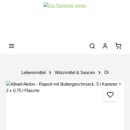
Zum Hauptinhalt springen
Waren
Lebensmittel
Würzmittel & Saucen
Öl
Bildergalerie überspringen