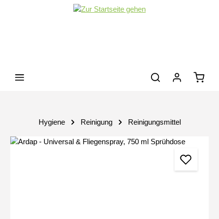
Zum Hauptinhalt springen
Waren
Hygiene
Reinigung
Reinigungsmittel
Bildergalerie überspringen