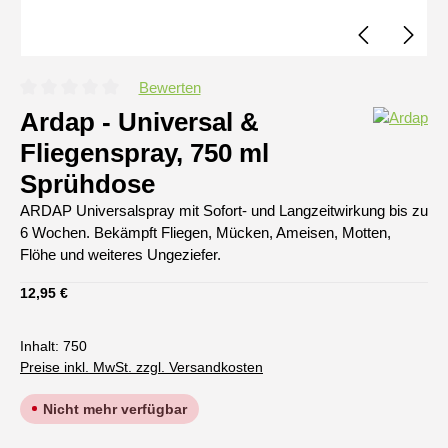
Bewerten
Durchschnittliche Bewertung von 0 von 5 Sternen
Ardap - Universal &
Fliegenspray, 750 ml
Sprühdose
ARDAP Universalspray mit Sofort- und Langzeitwirkung bis zu
6 Wochen. Bekämpft Fliegen, Mücken, Ameisen, Motten,
Flöhe und weiteres Ungeziefer.
Regulärer Preis:
12,95 €
Inhalt:
750
Preise inkl. MwSt. zzgl. Versandkosten
Nicht mehr verfügbar