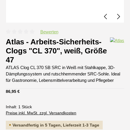
Bewerten
Durchschnittliche Bewertung von 0 von 5 Sternen
Atlas - Arbeits-Sicherheits-
Clogs "CL 370", weiß, Größe
47
ATLAS Clog CL 370 SB SRC in Weiß mit Stahlkappe, 3D-
Dämpfungssystem und rutschhemmender SRC-Sohle. Ideal
für Gastronomie, Lebensmittelverarbeitung und Pflegeber
Regulärer Preis:
86,95 €
Inhalt:
1 Stück
Preise inkl. MwSt. zzgl. Versandkosten
Versandfertig in 5 Tagen, Lieferzeit 1-3 Tage