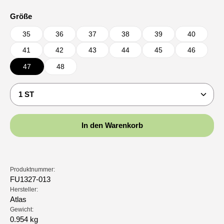
auswählen
Größe
35
36
37
38
39
40
41
42
43
44
45
46
47
48
Produkt Anzahl: Gib den gewünschten Wert ein oder b
In den Warenkorb
Produktnummer:
FU1327-013
Hersteller:
Atlas
Gewicht:
0.954 kg