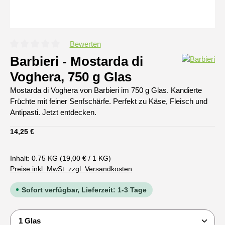
Bewerten
Durchschnittliche Bewertung von 0 von 5 Sternen
Barbieri - Mostarda di
Voghera, 750 g Glas
Mostarda di Voghera von Barbieri im 750 g Glas. Kandierte
Früchte mit feiner Senfschärfe. Perfekt zu Käse, Fleisch und
Antipasti. Jetzt entdecken.
Regulärer Preis:
14,25 €
Inhalt:
0.75 KG
(19,00 € / 1 KG)
Preise inkl. MwSt. zzgl. Versandkosten
Sofort verfügbar, Lieferzeit: 1-3 Tage
Produkt Anzahl: Gib den gewünschten Wert ein oder b