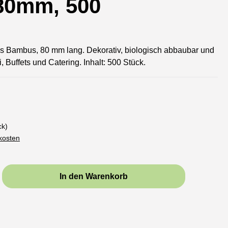
80mm, 500
 Bambus, 80 mm lang. Dekorativ, biologisch abbaubar und
i, Buffets und Catering. Inhalt: 500 Stück.
ck)
dkosten
b den gewünschten Wert ein oder benutze d
In den Warenkorb