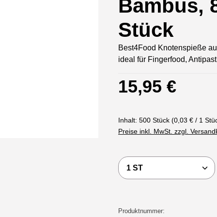
Bambus, 
Stück
Best4Food Knotenspieße aus
ideal für Fingerfood, Antipast
Regulärer Preis:
15,95 €
Inhalt:
500 Stück
(0,03 € / 1 Stü
Preise inkl. MwSt. zzgl. Versan
Produkt Anzahl: Gi
Produktnummer: