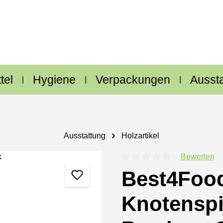
tel
Hygiene
Verpackungen
Ausst
Ausstattung
Holzartikel
Bewerten
Durchschnittliche Bewertung
Best4Food
Knotenspi