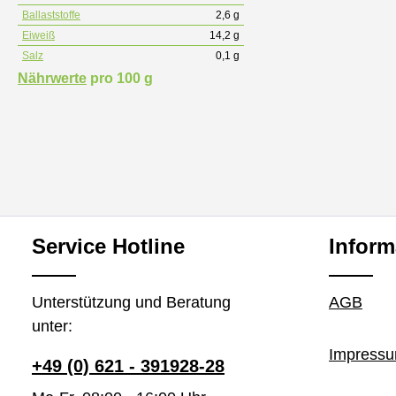
Ballaststoffe
2,6 g
Eiweiß
14,2 g
Salz
0,1 g
Nährwerte
pro 100 g
Service Hotline
Inform
Unterstützung und Beratung
AGB
unter:
Impress
+49 (0) 621 - 391928-28