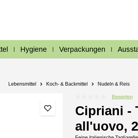
tel
Hygiene
Verpackungen
Ausst
Lebensmittel
Koch- & Backmittel
Nudeln & Reis
Bewerten
Durchschnittliche Bewertung
Cipriani - 
all'uovo, 
Feine italienische Tagliarell