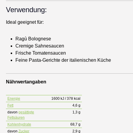
Verwendung:
Ideal geeignet für:
Ragù Bolognese
Cremige Sahnesaucen
Frische Tomatensaucen
Feine Pasta-Gerichte der italienischen Küche
Nährwertangaben
Energie
1600 kJ / 378 kcal
Fett
4,6 g
davon
gesättigte
1,3 g
Fettsäuren
Kohlenhydrate
68,7 g
davon
Zucker
2,9 g