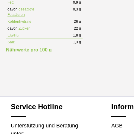
Fett
0,9 g
davon
gesättigte
0,3 g
Fettsäuren
Kohlenhydrate
26 g
davon
Zucker
22 g
Eiweiß
1,8 g
Salz
1,3 g
Nährwerte
pro 100 g
Service Hotline
Inform
Unterstützung und Beratung
AGB
unter: