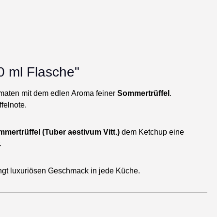
0 ml Flasche"
omaten mit dem edlen Aroma feiner
Sommertrüffel
.
felnote.
mertrüffel (Tuber aestivum Vitt.)
dem Ketchup eine
.
ringt luxuriösen Geschmack in jede Küche.