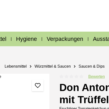
tel
Hygiene
Verpackungen
Ausst
Lebensmittel
Würzmittel & Saucen
Saucen & Dips
Bewerten
Durchschnittliche Bewertung
Don Anton
mit Trüffe
Fruchtiger Tomatenketchup m