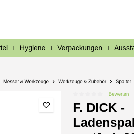
tel
Hygiene
Verpackungen
Ausst
Messer & Werkzeuge
Werkzeuge & Zubehör
Spalter
Bewerten
Durchschnittliche Bewertung
F. DICK -
Ladenspal