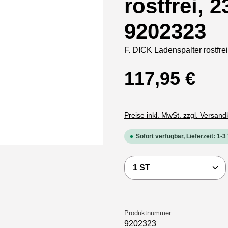
rostfrei, 
9202323
F. DICK Ladenspalter rostfr
Regulärer Preis:
117,95 €
Preise inkl. MwSt. zzgl. Versan
Sofort verfügbar, Lieferzeit: 1-3
Produkt Anzahl: Gi
Produktnummer:
9202323