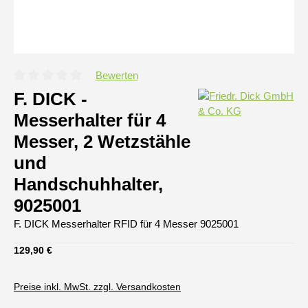
Bewerten
Durchschnittliche Bewertung von 0 von 5 Sternen
F. DICK -
Messerhalter für 4
Messer, 2 Wetzstähle
und
Handschuhhalter,
9025001
F. DICK Messerhalter RFID für 4 Messer 9025001
Regulärer Preis:
129,90 €
Preise inkl. MwSt. zzgl. Versandkosten