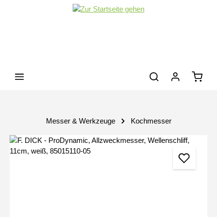
Zum Hauptinhalt springen
Waren
Messer & Werkzeuge
Kochmesser
Bildergalerie überspringen