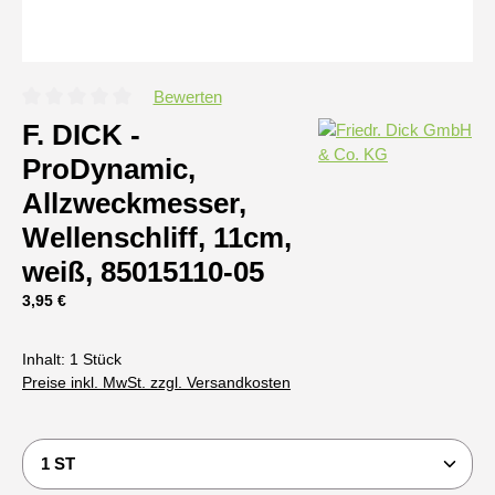
Bewerten
Durchschnittliche Bewertung von 0 von 5 Sternen
F. DICK -
ProDynamic,
Allzweckmesser,
Wellenschliff, 11cm,
weiß, 85015110-05
Regulärer Preis:
3,95 €
Inhalt:
1 Stück
Preise inkl. MwSt. zzgl. Versandkosten
Produkt Anzahl: Gib den gewünschten Wert ein oder b