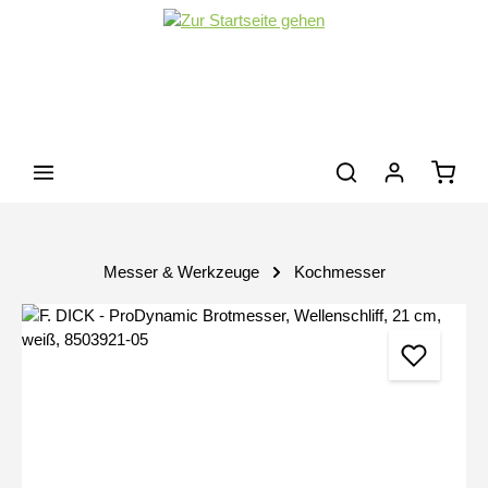
Zum Hauptinhalt springen
Waren
Messer & Werkzeuge
Kochmesser
Bildergalerie überspringen