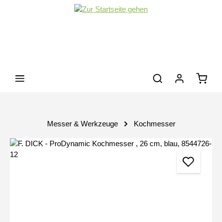
Zum Hauptinhalt springen
Waren
Messer & Werkzeuge
Kochmesser
Bildergalerie überspringen