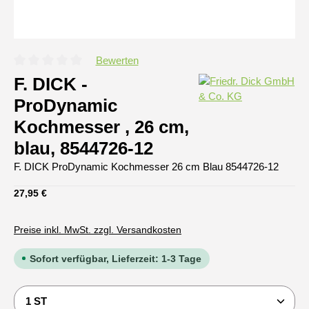
Bewerten
Durchschnittliche Bewertung von 0 von 5 Sternen
F. DICK -
ProDynamic
Kochmesser , 26 cm,
blau, 8544726-12
F. DICK ProDynamic Kochmesser 26 cm Blau 8544726-12
Regulärer Preis:
27,95 €
Preise inkl. MwSt. zzgl. Versandkosten
Sofort verfügbar, Lieferzeit: 1-3 Tage
Produkt Anzahl: Gib den gewünschten Wert ein oder b