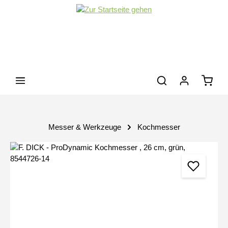
Zum Hauptinhalt springen
Waren
Messer & Werkzeuge
Kochmesser
Bildergalerie überspringen