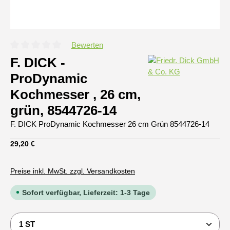
Bewerten
Durchschnittliche Bewertung von 0 von 5 Sternen
F. DICK -
ProDynamic
Kochmesser , 26 cm,
grün, 8544726-14
F. DICK ProDynamic Kochmesser 26 cm Grün 8544726-14
Regulärer Preis:
29,20 €
Preise inkl. MwSt. zzgl. Versandkosten
Sofort verfügbar, Lieferzeit: 1-3 Tage
Produkt Anzahl: Gib den gewünschten Wert ein oder b