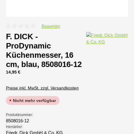
Bewerten
Durchschnittliche Bewertung von 0 von 5 Sternen
F. DICK -
ProDynamic
Küchenmesser, 16
cm, blau, 8508016-12
Regulärer Preis:
14,95 €
Preise inkl. MwSt. zzgl. Versandkosten
Nicht mehr verfügbar
Produktnummer:
8508016-12
Hersteller:
Friedr. Dick GmbH & Co. KG