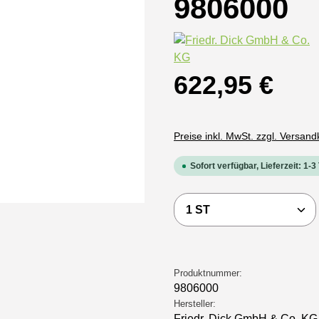
9806000
Regulärer Preis:
622,95 €
Preise inkl. MwSt. zzgl. Versan
Sofort verfügbar, Lieferzeit: 1-3
Produkt Anzahl: Gi
Produktnummer:
9806000
Hersteller:
Friedr. Dick GmbH & Co. KG