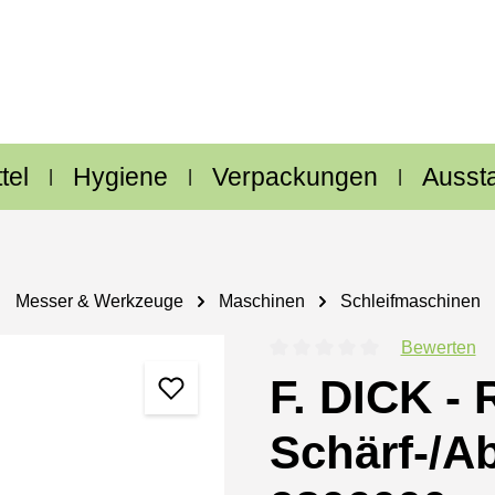
tel
Hygiene
Verpackungen
Ausst
Messer & Werkzeuge
Maschinen
Schleifmaschinen
Bewerten
Durchschnittliche Bewertung
F. DICK - 
Schärf-/A