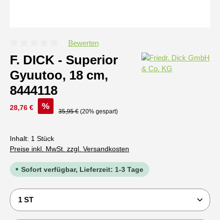
Bewerten
Durchschnittliche Bewertung von 0 von 5 Sternen
F. DICK - Superior
Gyuutoo, 18 cm,
8444118
Verkaufspreis:
%
28,76 €
Regulärer Preis:
35,95 €
(20% gespart)
Inhalt:
1 Stück
Preise inkl. MwSt. zzgl. Versandkosten
Sofort verfügbar, Lieferzeit: 1-3 Tage
Produkt Anzahl: Gib den gewünschten Wert ein oder b