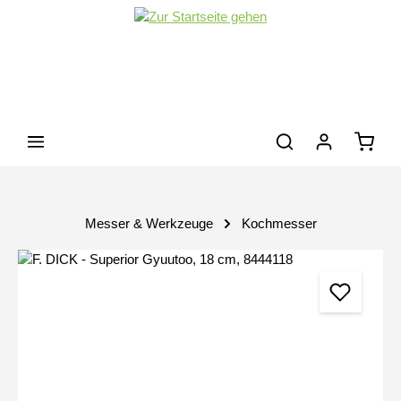
Zum Hauptinhalt springen
Waren
Messer & Werkzeuge
Kochmesser
Bildergalerie überspringen