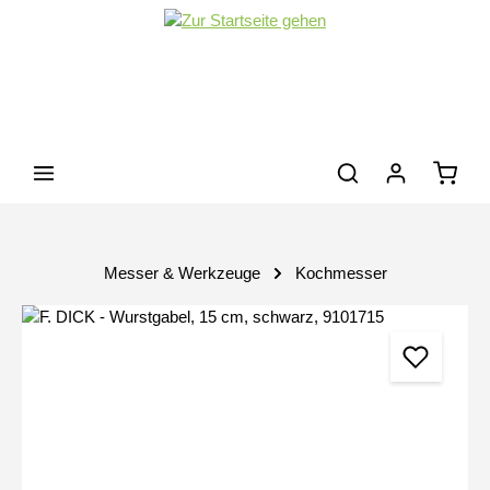
Zum Hauptinhalt springen
Waren
Messer & Werkzeuge
Kochmesser
Bildergalerie überspringen