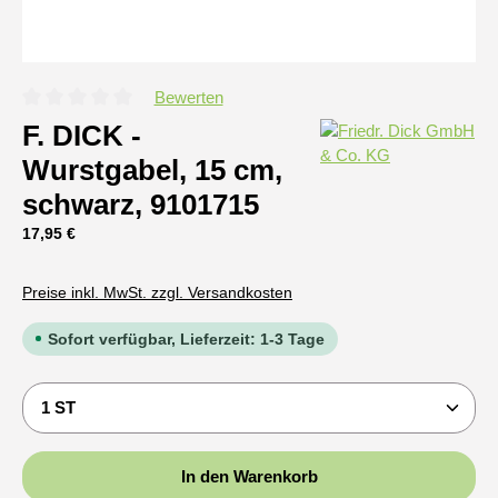
Bewerten
Durchschnittliche Bewertung von 0 von 5 Sternen
F. DICK -
Wurstgabel, 15 cm,
schwarz, 9101715
Regulärer Preis:
17,95 €
Preise inkl. MwSt. zzgl. Versandkosten
Sofort verfügbar, Lieferzeit: 1-3 Tage
Produkt Anzahl: Gib den gewünschten Wert ein oder b
In den Warenkorb