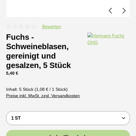
Bewerten
Durchschnittliche Bewertung von 0 von 5 Sternen
Fuchs -
Schweineblasen,
gereinigt und
gesalzen, 5 Stück
Regulärer Preis:
5,40 €
Inhalt:
5 Stück
(1,08 € / 1 Stück)
Preise inkl. MwSt. zzgl. Versandkosten
Produkt Anzahl: Gib den gewünschten Wert ein oder b