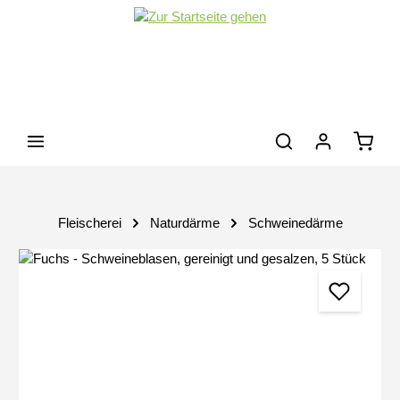
Zum Hauptinhalt springen
Waren
Fleischerei
Naturdärme
Schweinedärme
Bildergalerie überspringen