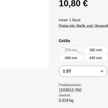
10,80 €
Inhalt:
1 Stück
Preise inkl. MwSt. zzgl. Versan
auswählen
Größe
155 mm
185 mm
(Diese Option ist zurzeit nich
400 mm
430 mm
Produkt Anzahl: Gi
Produktnummer:
1102612-350
Gewicht:
0.219 kg