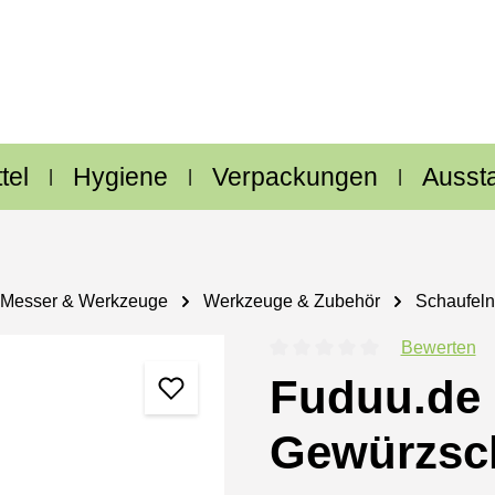
tel
Hygiene
Verpackungen
Ausst
Messer & Werkzeuge
Werkzeuge & Zubehör
Schaufeln
Bewerten
Durchschnittliche Bewertung
Fuduu.de 
Gewürzsc
Regulärer Preis: