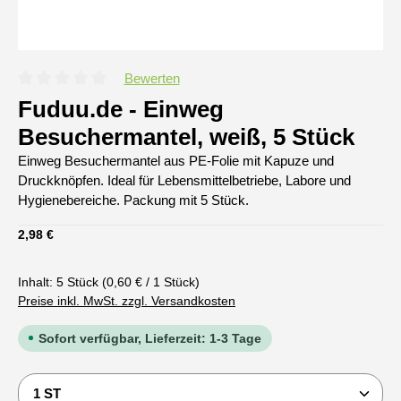
Bewerten
Durchschnittliche Bewertung von 0 von 5 Sternen
Fuduu.de - Einweg
Besuchermantel, weiß, 5 Stück
Einweg Besuchermantel aus PE-Folie mit Kapuze und
Druckknöpfen. Ideal für Lebensmittelbetriebe, Labore und
Hygienebereiche. Packung mit 5 Stück.
Regulärer Preis:
2,98 €
Inhalt:
5 Stück
(0,60 € / 1 Stück)
Preise inkl. MwSt. zzgl. Versandkosten
Sofort verfügbar, Lieferzeit: 1-3 Tage
Produkt Anzahl: Gib den gewünschten Wert ein oder b