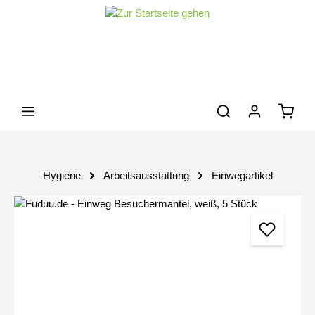
Zum Hauptinhalt springen
Waren
Hygiene
Arbeitsausstattung
Einwegartikel
Bildergalerie überspringen