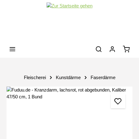
Zum Hauptinhalt springen
Waren
Fleischerei
Kunstdärme
Faserdärme
Bildergalerie überspringen