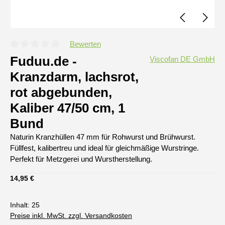
Bewerten
Durchschnittliche Bewertung von 0 von 5 Sternen
Fuduu.de -
Viscofan DE GmbH
Kranzdarm, lachsrot,
rot abgebunden,
Kaliber 47/50 cm, 1
Bund
Naturin Kranzhüllen 47 mm für Rohwurst und Brühwurst.
Füllfest, kalibertreu und ideal für gleichmäßige Wurstringe.
Perfekt für Metzgerei und Wurstherstellung.
Regulärer Preis:
14,95 €
Inhalt:
25
Preise inkl. MwSt. zzgl. Versandkosten