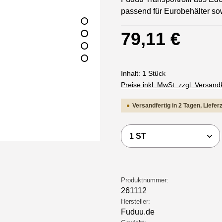
passend für Eurobehälter so
Regulärer Preis:
79,11 €
Inhalt:
1 Stück
Preise inkl. MwSt. zzgl. Versan
Versandfertig in 2 Tagen, Liefer
Produkt Anzahl: Gi
Produktnummer:
261112
Hersteller:
Fuduu.de