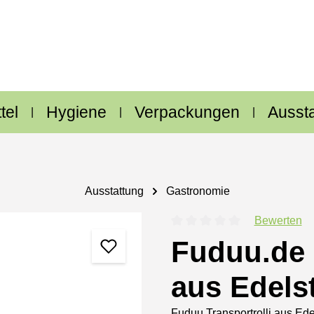
tel
Hygiene
Verpackungen
Ausst
Ausstattung
Gastronomie
Bewerten
Durchschnittliche Bewertung
Fuduu.de -
aus Edels
Fuduu Transportrolli aus Ede