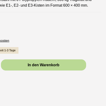
wie E1-, E2- und E3-Kisten im Format 600 × 400 mm.
dkosten
zeit 1-3 Tage
b den gewünschten Wert ein oder benutze d
In den Warenkorb