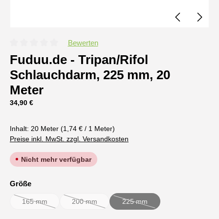
Bewerten
Durchschnittliche Bewertung von 0 von 5 Sternen
Fuduu.de - Tripan/Rifol
Schlauchdarm, 225 mm, 20
Meter
Regulärer Preis:
34,90 €
Inhalt:
20 Meter
(1,74 € / 1 Meter)
Preise inkl. MwSt. zzgl. Versandkosten
Nicht mehr verfügbar
auswählen
Größe
165 mm
200 mm
225 mm
(Diese Option ist zurzeit nicht verfügbar.)
(Diese Option ist zurzeit nicht verfügbar.)
(Diese Option ist zurzeit nicht ve