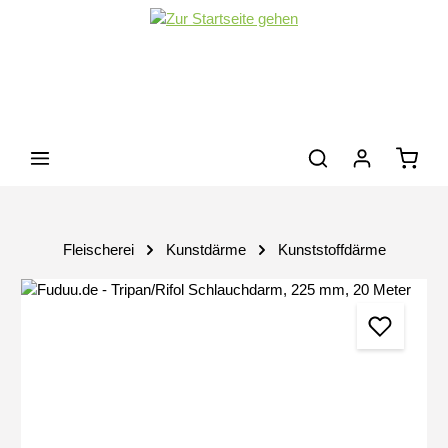
Zum Hauptinhalt springen
Waren
Fleischerei
Kunstdärme
Kunststoffdärme
Bildergalerie überspringen