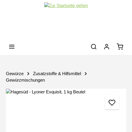
Zum Hauptinhalt springen
Waren
Gewürze
Zusatzstoffe & Hilfsmittel
Gewürzmischungen
Bildergalerie überspringen