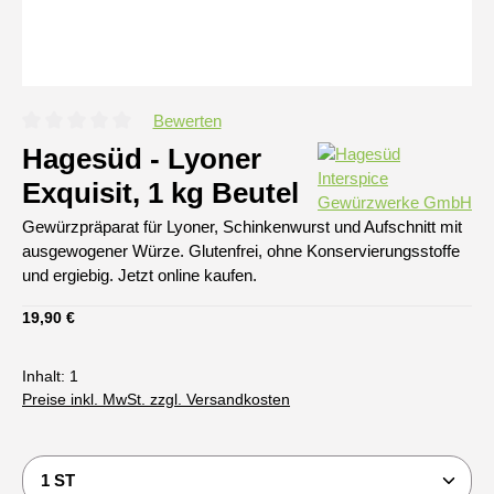
Bewerten
Durchschnittliche Bewertung von 0 von 5 Sternen
Hagesüd - Lyoner
Exquisit, 1 kg Beutel
Gewürzpräparat für Lyoner, Schinkenwurst und Aufschnitt mit
ausgewogener Würze. Glutenfrei, ohne Konservierungsstoffe
und ergiebig. Jetzt online kaufen.
Regulärer Preis:
19,90 €
Inhalt:
1
Preise inkl. MwSt. zzgl. Versandkosten
Produkt Anzahl: Gib den gewünschten Wert ein oder b