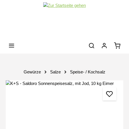
Zum Hauptinhalt springen
Waren
Gewürze
Salze
Speise- / Kochsalz
Bildergalerie überspringen