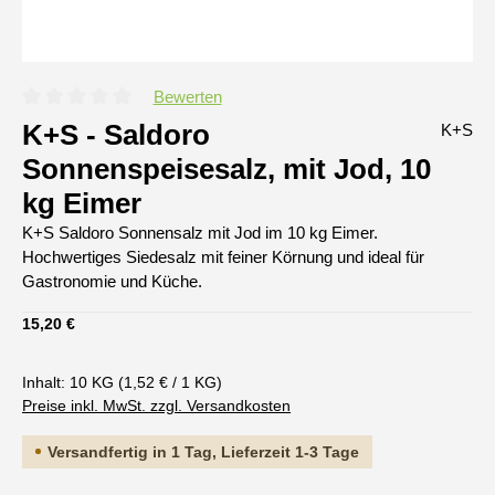
Bewerten
Durchschnittliche Bewertung von 0 von 5 Sternen
K+S - Saldoro
K+S
Sonnenspeisesalz, mit Jod, 10
kg Eimer
K+S Saldoro Sonnensalz mit Jod im 10 kg Eimer.
Hochwertiges Siedesalz mit feiner Körnung und ideal für
Gastronomie und Küche.
Regulärer Preis:
15,20 €
Inhalt:
10 KG
(1,52 € / 1 KG)
Preise inkl. MwSt. zzgl. Versandkosten
Versandfertig in 1 Tag, Lieferzeit 1-3 Tage