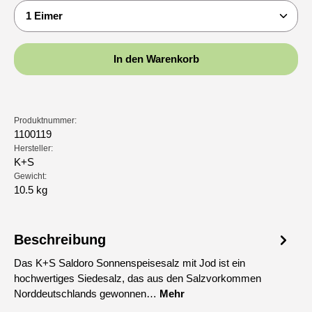
Produkt Anzahl: Gib den gewünschten Wert ein oder b
In den Warenkorb
Produktnummer:
1100119
Hersteller:
K+S
Gewicht:
10.5 kg
Beschreibung
Das K+S Saldoro Sonnenspeisesalz mit Jod ist ein
hochwertiges Siedesalz, das aus den Salzvorkommen
Norddeutschlands gewonnen…
Mehr