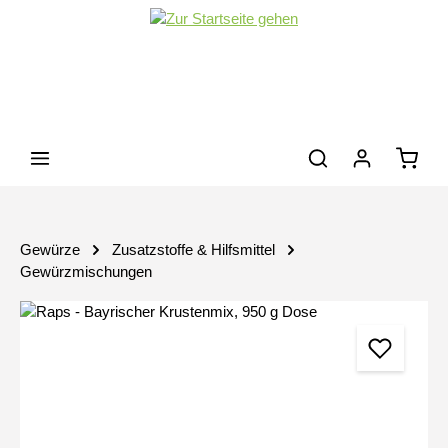
Zum Hauptinhalt springen
Waren
Gewürze
Zusatzstoffe & Hilfsmittel
Gewürzmischungen
Bildergalerie überspringen