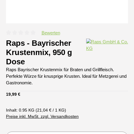
Bewerten
Durchschnittliche Bewertung von 0 von 5 Sternen
Raps - Bayrischer
Krustenmix, 950 g
Dose
Raps Bayrischer Krustenmix für Braten und Grillfleisch.
Perfekte Würze für knusprige Krusten. Ideal für Metzgerei und
Gastronomie.
Regulärer Preis:
19,99 €
Inhalt:
0.95 KG
(21,04 € / 1 KG)
Preise inkl. MwSt. zzgl. Versandkosten