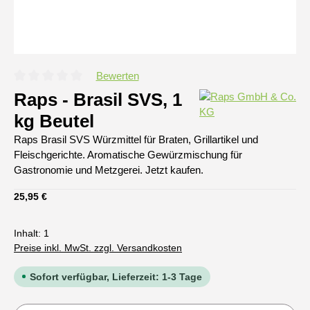
Bewerten
Durchschnittliche Bewertung von 0 von 5 Sternen
Raps - Brasil SVS, 1
kg Beutel
Raps Brasil SVS Würzmittel für Braten, Grillartikel und
Fleischgerichte. Aromatische Gewürzmischung für
Gastronomie und Metzgerei. Jetzt kaufen.
Regulärer Preis:
25,95 €
Inhalt:
1
Preise inkl. MwSt. zzgl. Versandkosten
Sofort verfügbar, Lieferzeit: 1-3 Tage