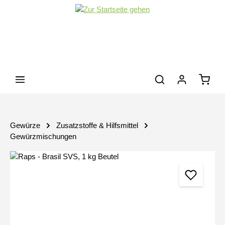
Zum Hauptinhalt springen
Waren
Gewürze
Zusatzstoffe & Hilfsmittel
Gewürzmischungen
Bildergalerie überspringen