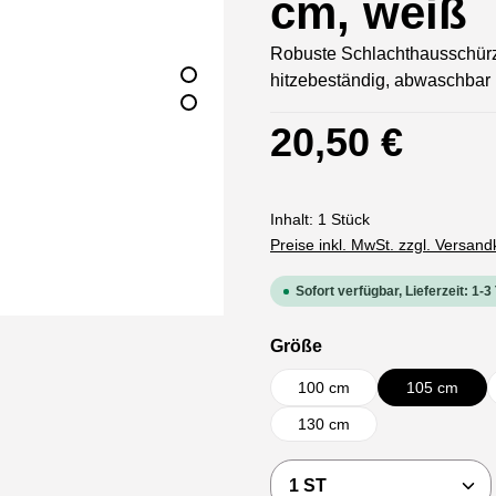
cm, weiß
Robuste Schlachthausschürze
hitzebeständig, abwaschbar u
Regulärer Preis:
20,50 €
Inhalt:
1 Stück
Preise inkl. MwSt. zzgl. Versan
Sofort verfügbar, Lieferzeit: 1-3
auswählen
Größe
100 cm
105 cm
130 cm
Produkt Anzahl: Gi