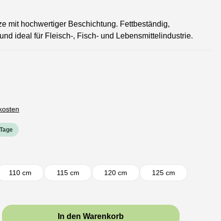
 mit hochwertiger Beschichtung. Fettbeständig,
nd ideal für Fleisch-, Fisch- und Lebensmittelindustrie.
dkosten
 Tage
110 cm
115 cm
120 cm
125 cm
b den gewünschten Wert ein oder benutze d
In den Warenkorb