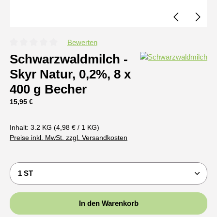
Bewerten
Durchschnittliche Bewertung von 0 von 5 Sternen
Schwarzwaldmilch -
Skyr Natur, 0,2%, 8 x
400 g Becher
Regulärer Preis:
15,95 €
Inhalt:
3.2 KG
(4,98 € / 1 KG)
Preise inkl. MwSt. zzgl. Versandkosten
Produkt Anzahl: Gib den gewünschten Wert ein oder b
In den Warenkorb