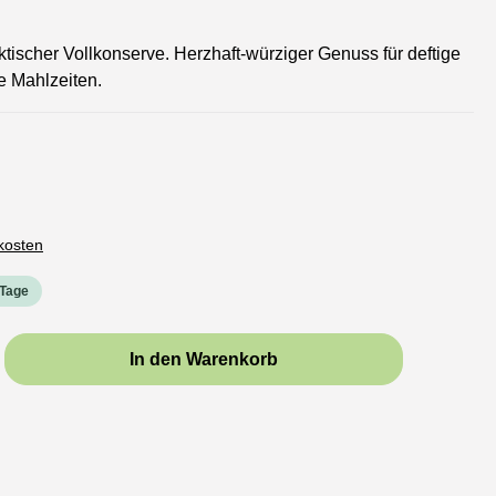
aktischer Vollkonserve. Herzhaft-würziger Genuss für deftige
 Mahlzeiten.
dkosten
 Tage
b den gewünschten Wert ein oder benutze d
In den Warenkorb