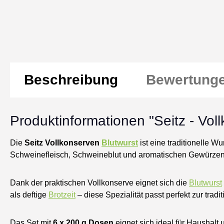
Beschreibung
Bewertung
Produktinformationen "Seitz - Vol
Die
Seitz Vollkonserven
Blutwurst
ist eine traditionelle 
Schweinefleisch, Schweineblut und aromatischen Gewürzen ü
Dank der praktischen Vollkonserve eignet sich die
Blutwurst
als deftige
Brotzeit
– diese Spezialität passt perfekt zur tradi
Das Set mit
6 x 200 g Dosen
eignet sich ideal für Haushalt