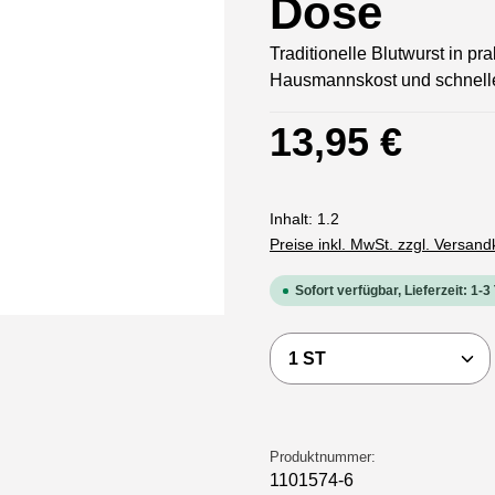
Dose
Traditionelle Blutwurst in pr
Hausmannskost und schnelle
Regulärer Preis:
13,95 €
Inhalt:
1.2
Preise inkl. MwSt. zzgl. Versan
Sofort verfügbar, Lieferzeit: 1-3
Produkt Anzahl: Gi
Produktnummer:
1101574-6