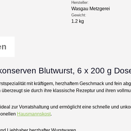
Hersteller:
Wasgau Metzgerei
Gewicht:
1.2 kg
en
lkonserven Blutwurst, 6 x 200 g Dos
Wurstspezialität mit kräftigem, herzhaftem Geschmack und fein 
berzeugt sie durch ihre klassische Rezeptur und ihren vollmu
ideal zur Vorratshaltung und ermöglicht eine schnelle und unkom
tionellen
Hausmannskost
.
 und Liebhaber herzhafter Wurstwaren.