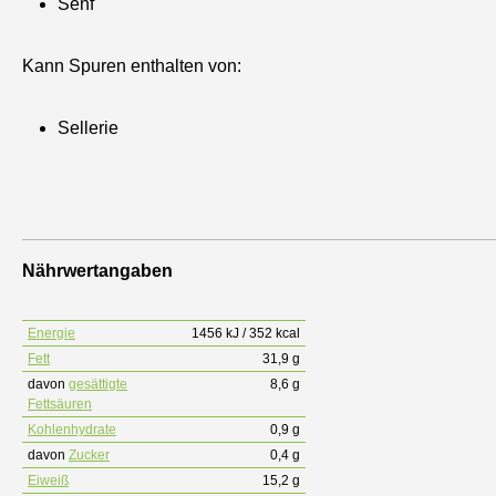
Senf
Kann Spuren enthalten von:
Sellerie
Nährwertangaben
Energie
1456 kJ / 352 kcal
Fett
31,9 g
davon
gesättigte
8,6 g
Fettsäuren
Kohlenhydrate
0,9 g
davon
Zucker
0,4 g
Eiweiß
15,2 g