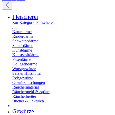
Fleischerei
Zur Kategorie Fleischerei
Naturdärme
Rinderdärme
Schweinedärme
Schafsdärme
Kunstdärme
Kunststoffdärme
Faserdärme
Kollagendärme
Wurstgewürze
Salz & Hilfsmittel
Rohgewürze
Gewürzmischungen
Räuchermaterial
Räuchermehl & -späne
Räucherbretter
Bücher & Lektüren
Gewürze