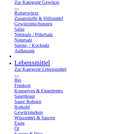
Zur Kategorie Gewürze
Rohgewürze
Zusatzstoffe & Hilfsmittel
Gewürzmischungen
Salze
Nitritsalz / Pökelsalz
Natursalz
Speise- / Kochsalz
Auftausalz
Lebensmittel
Zur Kategorie Lebensmittel
Bio
Feinkost
Konserven & Eingelegtes
Sauerkraut
Saure Bohnen
Rotkohl
Gewürzgurken
Würzmittel & Saucen
Essig
Öl
Saucen & Dips