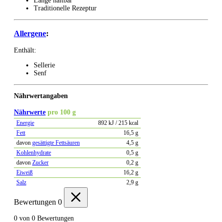
Lange haltbar
Traditionelle Rezeptur
Allergene
:
Enthält:
Sellerie
Senf
Nährwertangaben
Nährwerte
pro 100 g
Energie
892 kJ / 215 kcal
Fett
16,5 g
davon
gesättigte Fettsäuren
4,5 g
Kohlenhydrate
0,5 g
davon
Zucker
0,2 g
Eiweiß
16,2 g
Salz
2,9 g
Bewertungen
0
0 von 0 Bewertungen