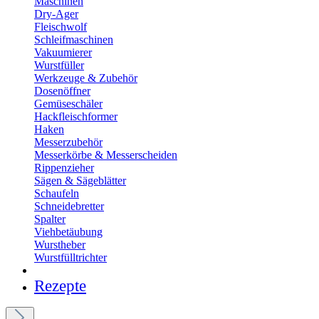
Maschinen
Dry-Ager
Fleischwolf
Schleifmaschinen
Vakuumierer
Wurstfüller
Werkzeuge & Zubehör
Dosenöffner
Gemüseschäler
Hackfleischformer
Haken
Messerzubehör
Messerkörbe & Messerscheiden
Rippenzieher
Sägen & Sägeblätter
Schaufeln
Schneidebretter
Spalter
Viehbetäubung
Wurstheber
Wurstfülltrichter
Rezepte