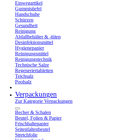
Einwegartikel
Gummistiefel
Handschuhe
Schürzen
Gesundheit
Reinigung
Abfallbehälter & -tüten
Desinfektionsmittel
Hygienepapier
Reinigungsmittel
Reinigungstechnik
Technische Salze
Regeneriertabletten
Teichsalz
Poolsalz
Verpackungen
Zur Kategorie Verpackungen
Becher & Schalen
Beutel, Folien & Papier
Frischhaltepapier
Seitenfaltenbeutel
Stretchfolie