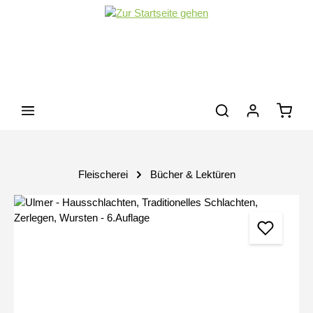
Zum Hauptinhalt springen
Waren
Fleischerei
Bücher & Lektüren
Bildergalerie überspringen