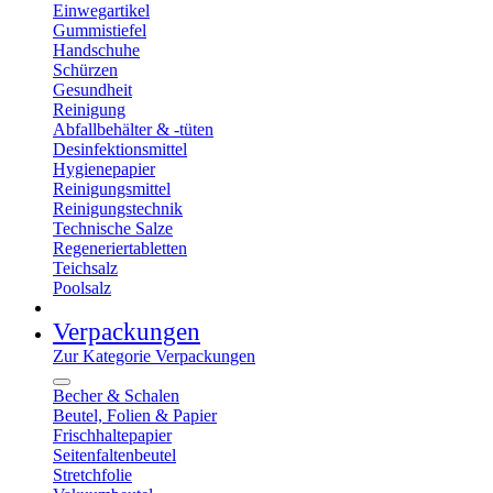
Einwegartikel
Gummistiefel
Handschuhe
Schürzen
Gesundheit
Reinigung
Abfallbehälter & -tüten
Desinfektionsmittel
Hygienepapier
Reinigungsmittel
Reinigungstechnik
Technische Salze
Regeneriertabletten
Teichsalz
Poolsalz
Verpackungen
Zur Kategorie Verpackungen
Becher & Schalen
Beutel, Folien & Papier
Frischhaltepapier
Seitenfaltenbeutel
Stretchfolie