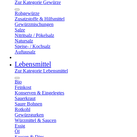
Zur Kategorie Gewürze
Rohgewürze
Zusatzstoffe & Hilfsmittel
Gewürzmischungen
Salze
Nitritsalz / Pökelsalz
Natursalz
Speise- / Kochsalz
Auftausalz
Lebensmittel
Zur Kategorie Lebensmittel
Bio
Feinkost
Konserven & Eingelegtes
Sauerkraut
Saure Bohnen
Rotkohl
Gewürzgurken
Würzmittel & Saucen
Essig
Öl
Saucen & Dips