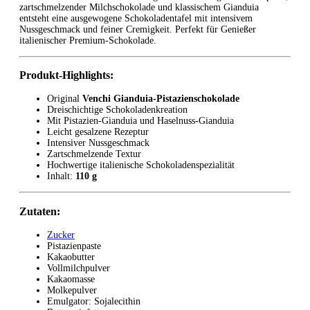
zartschmelzender Milchschokolade und klassischem Gianduia
entsteht eine ausgewogene Schokoladentafel mit intensivem
Nussgeschmack und feiner Cremigkeit. Perfekt für Genießer
italienischer Premium-Schokolade.
Produkt-Highlights:
Original
Venchi Gianduia-Pistazienschokolade
Dreischichtige Schokoladenkreation
Mit Pistazien-Gianduia und Haselnuss-Gianduia
Leicht gesalzene Rezeptur
Intensiver Nussgeschmack
Zartschmelzende Textur
Hochwertige italienische Schokoladenspezialität
Inhalt:
110 g
Zutaten:
Zucker
Pistazienpaste
Kakaobutter
Vollmilchpulver
Kakaomasse
Molkepulver
Emulgator: Sojalecithin