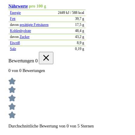
Nährwerte
pro 100 g
Energie
2449 kJ / 588 kcal
Fett
39,7 g
davon
gesättigte Fettsäuren
17,5 g
Kohlenhydrate
48,4 g
davon
Zucker
43,2 g
Eiweiß
8,9 g
Salz
0,19 g
Bewertungen
0
0 von 0 Bewertungen
Durchschnittliche Bewertung von 0 von 5 Sternen