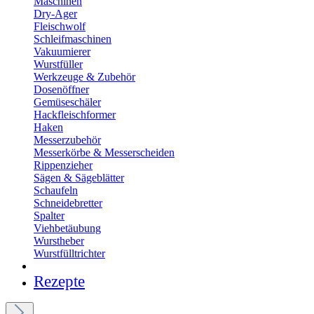
Maschinen
Dry-Ager
Fleischwolf
Schleifmaschinen
Vakuumierer
Wurstfüller
Werkzeuge & Zubehör
Dosenöffner
Gemüseschäler
Hackfleischformer
Haken
Messerzubehör
Messerkörbe & Messerscheiden
Rippenzieher
Sägen & Sägeblätter
Schaufeln
Schneidebretter
Spalter
Viehbetäubung
Wurstheber
Wurstfülltrichter
Rezepte