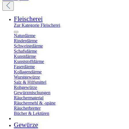
Fleischerei
Zur Kategorie Fleischerei
Naturdärme
Rinderdärme
Schweinedärme
Schafsdärme
Kunstdärme
Kunststoffdärme
Faserdärme
Kollagendärme
Wurstgewürze
Salz & Hilfsmittel
Rohgewürze
Gewürzmischungen
Räuchermaterial
Räuchermehl & -späne
Räucherbretter
Bücher & Lektüren
Gewürze