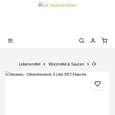
Zum Hauptinhalt springen
Waren
Lebensmittel
Würzmittel & Saucen
Öl
Bildergalerie überspringen