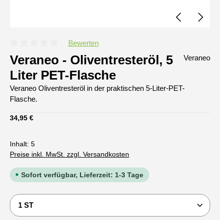
Bewerten
Durchschnittliche Bewertung von 0 von 5 Sternen
Veraneo - Oliventresteröl, 5
Veraneo
Liter PET-Flasche
Veraneo Oliventresteröl in der praktischen 5-Liter-PET-
Flasche.
Regulärer Preis:
34,95 €
Inhalt:
5
Preise inkl. MwSt. zzgl. Versandkosten
Sofort verfügbar, Lieferzeit: 1-3 Tage
Produkt Anzahl: Gib den gewünschten Wert ein oder b