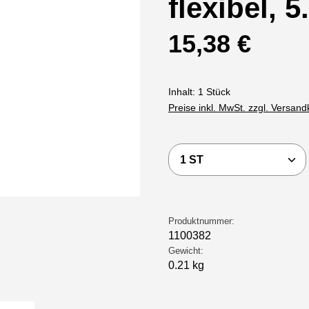
flexibel, 
Regulärer Preis:
15,38 €
Inhalt:
1 Stück
Preise inkl. MwSt. zzgl. Versan
Produkt Anzahl: Gi
Produktnummer:
1100382
Gewicht:
0.21 kg