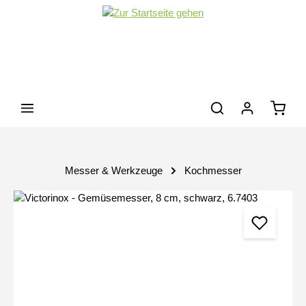
Zum Hauptinhalt springen
Waren
Messer & Werkzeuge
Kochmesser
Bildergalerie überspringen