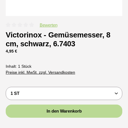
Bewerten
Durchschnittliche Bewertung von 0 von 5 Sternen
Victorinox - Gemüsemesser, 8
cm, schwarz, 6.7403
Regulärer Preis:
4,95 €
Inhalt:
1 Stück
Preise inkl. MwSt. zzgl. Versandkosten
Produkt Anzahl: Gib den gewünschten Wert ein oder b
In den Warenkorb