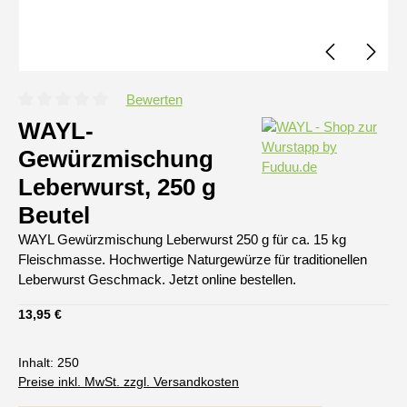
Bewerten
Durchschnittliche Bewertung von 0 von 5 Sternen
WAYL-
Gewürzmischung
Leberwurst, 250 g
Beutel
WAYL Gewürzmischung Leberwurst 250 g für ca. 15 kg
Fleischmasse. Hochwertige Naturgewürze für traditionellen
Leberwurst Geschmack. Jetzt online bestellen.
Regulärer Preis:
13,95 €
Inhalt:
250
Preise inkl. MwSt. zzgl. Versandkosten