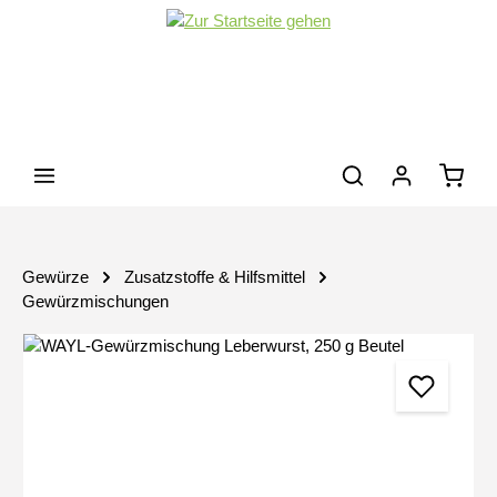
Zum Hauptinhalt springen
Waren
Gewürze
Zusatzstoffe & Hilfsmittel
Gewürzmischungen
Bildergalerie überspringen