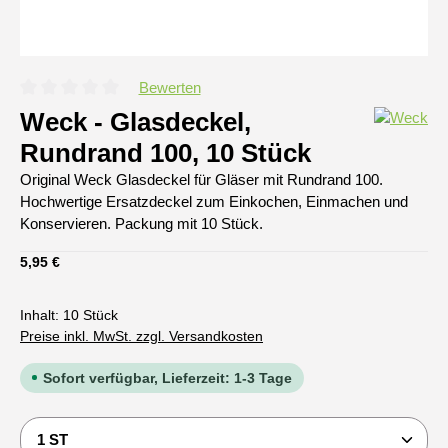
Bewerten
Durchschnittliche Bewertung von 0 von 5 Sternen
Weck - Glasdeckel,
Rundrand 100, 10 Stück
Original Weck Glasdeckel für Gläser mit Rundrand 100.
Hochwertige Ersatzdeckel zum Einkochen, Einmachen und
Konservieren. Packung mit 10 Stück.
Regulärer Preis:
5,95 €
Inhalt:
10 Stück
Preise inkl. MwSt. zzgl. Versandkosten
Sofort verfügbar, Lieferzeit: 1-3 Tage
Produkt Anzahl: Gib den gewünschten Wert ein oder b