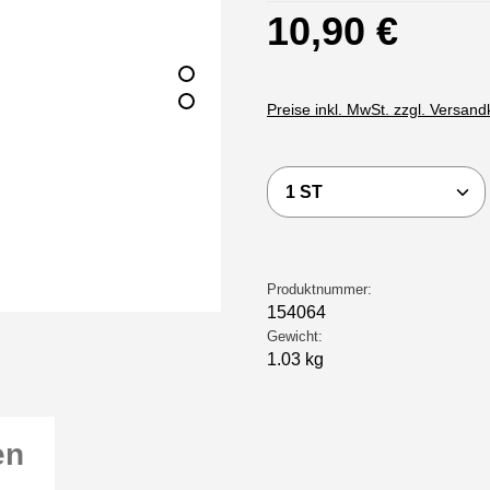
Regulärer Preis:
10,90 €
Preise inkl. MwSt. zzgl. Versan
Produkt Anzahl: Gi
Produktnummer:
154064
Gewicht:
1.03 kg
en