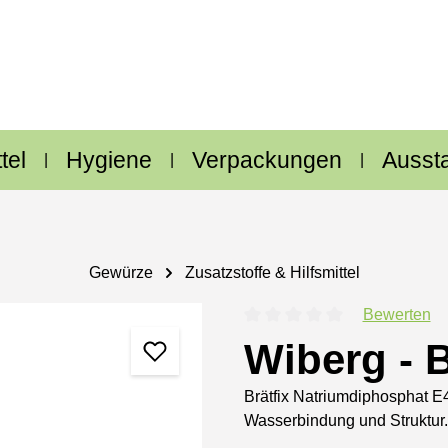
tel
Hygiene
Verpackungen
Ausst
Gewürze
Zusatzstoffe & Hilfsmittel
Bewerten
Durchschnittliche Bewertung
Wiberg - B
Brätfix Natriumdiphosphat E4
Wasserbindung und Struktur. 