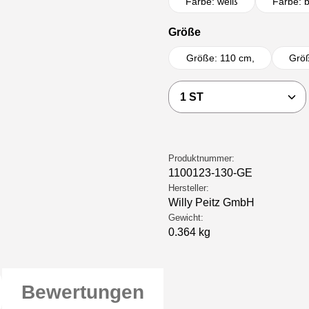
Farbe: weiß
Farbe: 
auswählen
Größe
Größe: 110 cm,
Größ
Produkt Anzahl: Gi
Produktnummer:
1100123-130-GE
Hersteller:
Willy Peitz GmbH
Gewicht:
0.364 kg
Bewertungen