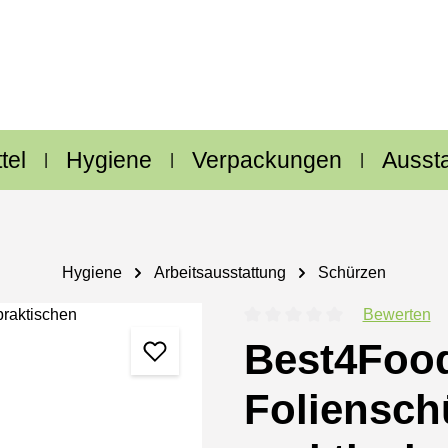
tel
Hygiene
Verpackungen
Ausst
Hygiene
Arbeitsausstattung
Schürzen
Bewerten
Durchschnittliche Bewertung
Best4Food
Foliensch