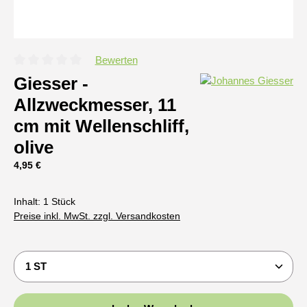
Bewerten
Durchschnittliche Bewertung von 0 von 5 Sternen
Giesser -
Allzweckmesser, 11
cm mit Wellenschliff,
olive
Regulärer Preis:
4,95 €
Inhalt:
1 Stück
Preise inkl. MwSt. zzgl. Versandkosten
Produkt Anzahl: Gib den gewünschten Wert ein oder b