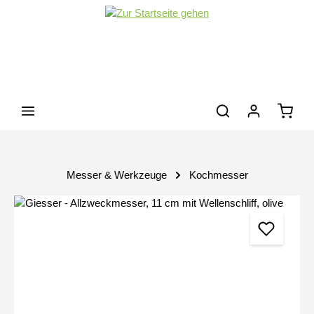
Zum Hauptinhalt springen
Waren
Messer & Werkzeuge
Kochmesser
Bildergalerie überspringen