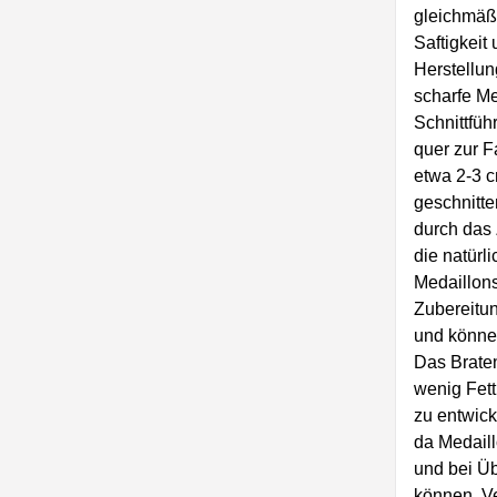
gleichmäßi
Saftigkeit
Herstellun
scharfe Me
Schnittfüh
quer zur F
etwa 2-3 
geschnitte
durch das
die natürl
Medaillons
Zubereitu
und können
Das Braten
wenig Fett
zu entwicke
da Medaill
und bei Ü
können. V