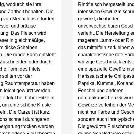
g, wodurch sie ihre
Rindfleisch hergestellt und
 und Zartheit behalten. Die
intensiven Gewürzmischu
g von Medaillons erfordert
gewürzt, die ihr den
sser und präzise
unverwechselbaren Gesc
rung. Das Fleisch wird
verleiht. Die Herstellung e
aser in gleichmäßige,
magerem Lamm- oder Rind
cm dicke Scheiben
das mittelfein zerkleinert w
n. Die runde Form entsteht
charakteristische rote Far
 Zuschneiden oder durch
würzige Geschmack entst
iche Form des Filets.
eine spezielle Gewürzmis
 sollten vor der
Harissa (scharfe Chilipast
ng Raumtemperatur haben
Paprika, Kümmel, Koriand
 leicht gewürzt werden.
Fenchel und anderen
 erfolgt bei hoher Hitze in
nordafrikanischen Gewürz
, um eine schöne Kruste
Gewürze verleihen der M
ln. Die Garzeit ist kurz,
nicht nur Farbe und Gesc
ons schnell durchgaren
sondern auch ihre typisch
bergarung trocken werden
Die gewürzte Fleischmass
erschiedene Fleischsorten
dünne Schafsdärme gefüll