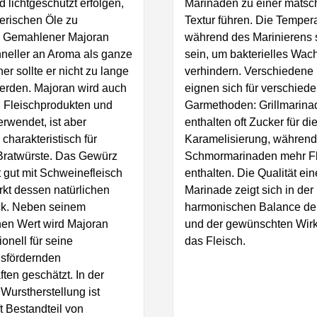
d lichtgeschützt erfolgen,
Marinaden zu einer matsc
erischen Öle zu
Textur führen. Die Temper
 Gemahlener Majoran
während des Marinierens s
chneller an Aroma als ganze
sein, um bakterielles Wac
her sollte er nicht zu lange
verhindern. Verschiedene
erden. Majoran wird auch
eignen sich für verschied
n Fleischprodukten und
Garmethoden: Grillmarina
rwendet, ist aber
enthalten oft Zucker für di
charakteristisch für
Karamelisierung, während
Bratwürste. Das Gewürz
Schmormarinaden mehr Fl
 gut mit Schweinefleisch
enthalten. Die Qualität ein
rkt dessen natürlichen
Marinade zeigt sich in der
k. Neben seinem
harmonischen Balance der
hen Wert wird Majoran
und der gewünschten Wir
ionell für seine
das Fleisch.
sfördernden
ten geschätzt. In der
urstherstellung ist
t Bestandteil von