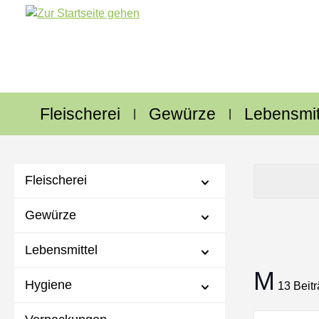
m Hauptinhalt springen
Zur Suche springen
Zur Hauptnavigation springen
Fleischerei
Gewürze
Lebensmit
Fleischerei
Gewürze
Lebensmittel
M
Hygiene
13 Beitr