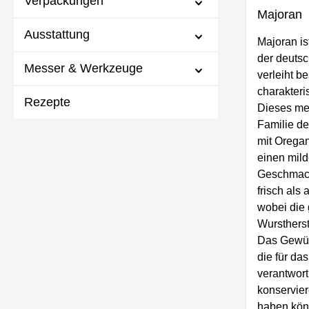
Verpackungen
Majoran
Ausstattung
Majoran is
der deuts
Messer & Werkzeuge
verleiht b
charakter
Rezepte
Dieses med
Familie de
mit Oregan
einen mild
Geschmack
frisch als
wobei die 
Wurstherst
Das Gewürz
die für da
verantwort
konservie
haben könn