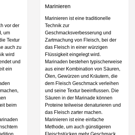
Marinieren
Marinieren ist eine traditionelle
ch vor der
Technik zur
d, um
Geschmacksverbesserung und
ie Textur
Zartmachung von Fleisch, bei der
se auch zu
das Fleisch in einer würzigen
ik wird
Flüssigkeit eingelegt wird.
endet und
Marinaden bestehen typischerweise
it ein
aus einer Kombination von Säuren,
Ölen, Gewürzen und Kräutern, die
naden
dem Fleisch Geschmack verleihen
r machen,
und seine Textur beeinflussen. Die
gen
Säuren in der Marinade können
eit beim
Proteine teilweise denaturieren und
das Fleisch zarter machen.
rinaden
Marinieren ist eine einfache
wünschtem
Methode, um auch günstigeren
adition.
Fleischstücken mehr Geschmack