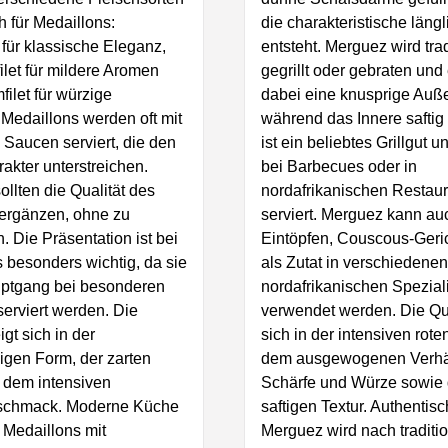
h für Medaillons:
die charakteristische läng
t für klassische Eleganz,
entsteht. Merguez wird trad
let für mildere Aromen
gegrillt oder gebraten und
ilet für würzige
dabei eine knusprige Auß
 Medaillons werden oft mit
während das Innere saftig 
n Saucen serviert, die den
ist ein beliebtes Grillgut u
akter unterstreichen.
bei Barbecues oder in
ollten die Qualität des
nordafrikanischen Restau
 ergänzen, ohne zu
serviert. Merguez kann au
. Die Präsentation ist bei
Eintöpfen, Couscous-Geri
 besonders wichtig, da sie
als Zutat in verschiedenen
uptgang bei besonderen
nordafrikanischen Spezial
erviert werden. Die
verwendet werden. Die Qua
igt sich in der
sich in der intensiven rote
igen Form, der zarten
dem ausgewogenen Verhäl
 dem intensiven
Schärfe und Würze sowie 
schmack. Moderne Küche
saftigen Textur. Authentis
 Medaillons mit
Merguez wird nach traditi