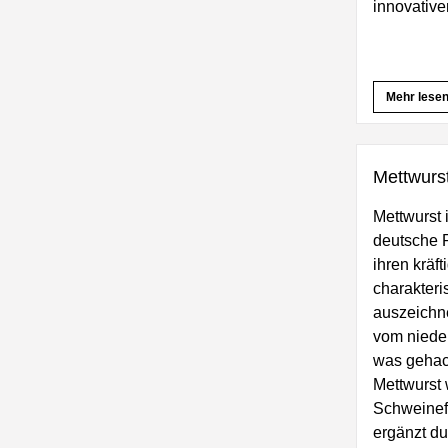
innovativ
Mehr lese
Mettwurs
Mettwurst i
deutsche R
ihren kräf
charakteri
auszeichne
vom nieder
was gehack
Mettwurst 
Schweinefl
ergänzt du