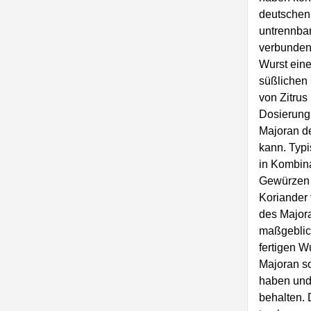
deutschen
untrennbar
verbunden.
Wurst eine
süßlichen
von Zitrus 
Dosierung i
Majoran d
kann. Typ
in Kombina
Gewürzen 
Koriander 
des Majora
maßgeblic
fertigen W
Majoran so
haben und
behalten. 