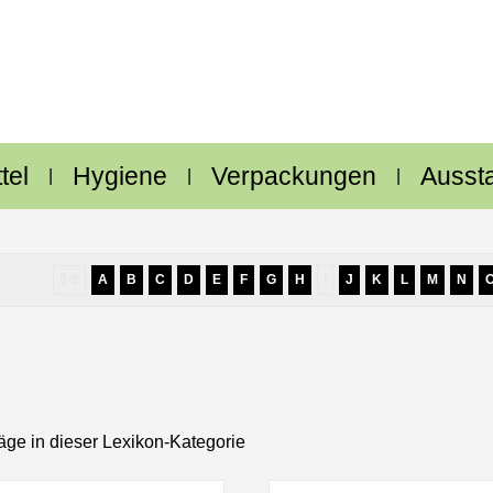
tel
Hygiene
Verpackungen
Ausst
0-9
A
B
C
D
E
F
G
H
I
J
K
L
M
N
äge in dieser Lexikon-Kategorie