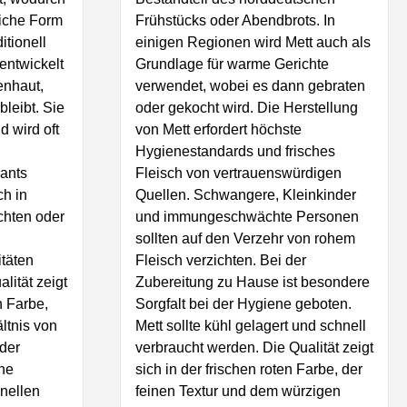
liche Form
Frühstücks oder Abendbrots. In
itionell
einigen Regionen wird Mett auch als
 entwickelt
Grundlage für warme Gerichte
enhaut,
verwendet, wobei es dann gebraten
bleibt. Sie
oder gekocht wird. Die Herstellung
nd wird oft
von Mett erfordert höchste
Hygienestandards und frisches
rants
Fleisch von vertrauenswürdigen
ch in
Quellen. Schwangere, Kleinkinder
chten oder
und immungeschwächte Personen
sollten auf den Verzehr von rohem
itäten
Fleisch verzichten. Bei der
lität zeigt
Zubereitung zu Hause ist besondere
n Farbe,
Sorgfalt bei der Hygiene geboten.
tnis von
Mett sollte kühl gelagert und schnell
der
verbraucht werden. Die Qualität zeigt
che
sich in der frischen roten Farbe, der
onellen
feinen Textur und dem würzigen