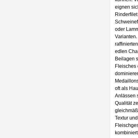
eignen sic
Rinderfile
Schweinefi
oder Lammf
Varianten.
raffinierte
edlen Char
Beilagen s
Fleisches
dominieren
Medaillons
oft als Ha
Anlässen s
Qualität ze
gleichmäß
Textur und
Fleischge
kombiniert