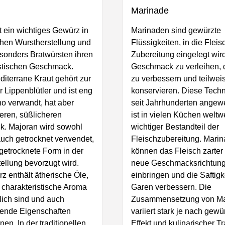
Marinade
t ein wichtiges Gewürz in
Marinaden sind gewürzte
chen Wurstherstellung und
Flüssigkeiten, in die Fleis
esonders Bratwürsten ihren
Zubereitung eingelegt wir
istischen Geschmack.
Geschmack zu verleihen, d
iterrane Kraut gehört zur
zu verbessern und teilwei
r Lippenblütler und ist eng
konservieren. Diese Techn
o verwandt, hat aber
seit Jahrhunderten angew
eren, süßlicheren
ist in vielen Küchen weltwe
. Majoran wird sowohl
wichtiger Bestandteil der
 auch getrocknet verwendet,
Fleischzubereitung. Mari
getrocknete Form in der
können das Fleisch zarte
ellung bevorzugt wird.
neue Geschmacksrichtun
 enthält ätherische Öle,
einbringen und die Saftigk
s charakteristische Aroma
Garen verbessern. Die
lich sind und auch
Zusammensetzung von Ma
rende Eigenschaften
variiert stark je nach ge
en. In der traditionellen
Effekt und kulinarischer Tr