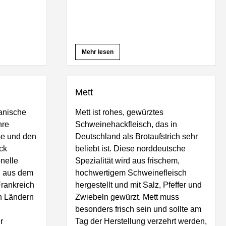
Mehr lesen
Mett
kanische
Mett ist rohes, gewürztes
hre
Schweinehackfleisch, das in
rbe und den
Deutschland als Brotaufstrich sehr
ck
beliebt ist. Diese norddeutsche
onelle
Spezialität wird aus frischem,
h aus dem
hochwertigem Schweinefleisch
Frankreich
hergestellt und mit Salz, Pfeffer und
n Ländern
Zwiebeln gewürzt. Mett muss
besonders frisch sein und sollte am
r
Tag der Herstellung verzehrt werden,