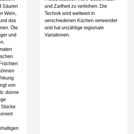
nd Säuren
und Zartheit zu verleihen. Die
er Wein,
Technik wird weltweit in
 und das
verschiedenen Küchen verwendet
nnen. Öle
und hat unzählige regionale
äger und
Variationen.
en.
omaten
ischen
Früchten
können
irkung
ängt von
ab: dünne
ige
 Stücke
iniert
ehaltigen