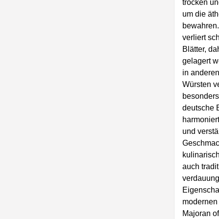
trocken un
um die äth
bewahren.
verliert s
Blätter, da
gelagert w
in andere
Würsten ve
besonders 
deutsche 
harmoniert
und verstä
Geschmac
kulinarisc
auch tradit
verdauung
Eigenschaf
modernen W
Majoran of