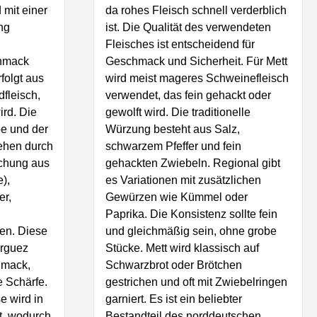
 mit einer
da rohes Fleisch schnell verderblich
ng
ist. Die Qualität des verwendeten
Fleisches ist entscheidend für
hmack
Geschmack und Sicherheit. Für Mett
rfolgt aus
wird meist mageres Schweinefleisch
fleisch,
verwendet, das fein gehackt oder
ird. Die
gewolft wird. Die traditionelle
be und der
Würzung besteht aus Salz,
ehen durch
schwarzem Pfeffer und fein
chung aus
gehackten Zwiebeln. Regional gibt
e),
es Variationen mit zusätzlichen
er,
Gewürzen wie Kümmel oder
Paprika. Die Konsistenz sollte fein
en. Diese
und gleichmäßig sein, ohne grobe
erguez
Stücke. Mett wird klassisch auf
hmack,
Schwarzbrot oder Brötchen
e Schärfe.
gestrichen und oft mit Zwiebelringen
e wird in
garniert. Es ist ein beliebter
t, wodurch
Bestandteil des norddeutschen