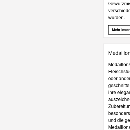
Gewürzmisc
verschiede
wurden.
Mehr lese
Medaillo
Medaillons
Fleischstü
oder ander
geschnitte
ihre elega
auszeichn
Zubereitun
besonders
und die g
Medaillons