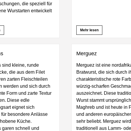
hungen, die speziell für
ne Wurstarten entwickelt
n
Mehr lesen
ns
Merguez
 sind kleine, runde
Merguez ist eine nordafri
cke, die aus dem Filet
Bratwurst, die sich durch i
en zarten Fleischteilen
charakteristische rote Fa
n werden und sich durch
würzig-scharfen Geschma
nte Form und zarte Textur
auszeichnet. Diese traditi
en. Diese edle
Wurst stammt ursprünglic
gsart eignet sich
Maghreb und ist heute in 
 für besondere Anlässe
und anderen europäische
ehobene Küche.
sehr beliebt. Merguez wird
 garen schnell und
traditionell aus Lamm- ode