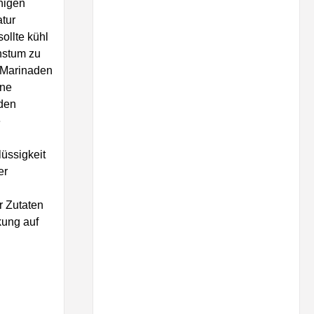
higen
atur
ollte kühl
hstum zu
 Marinaden
ene
den
e
üssigkeit
er
 Zutaten
kung auf