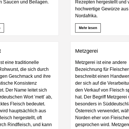
en Saucen und Beilagen.
Rezepten hergestellt und
hochwertige Gewürze aus
Nordafrika.
n
Mehr lesen
t
Metzgerei
st eine traditionelle
Metzgerei ist eine andere
ohwurst, die sich durch
Bezeichnung für Fleischer
tigen Geschmack und ihre
beschreibt einen Handwer
stische Konsistenz
der sich auf die Verarbeit
t. Der Name leitet sich
den Verkauf von Fleisch sp
deutschen Wort 'mett' ab,
hat. Der Begriff Metzgerei 
tes Fleisch bedeutet.
besonders in Süddeutsch
wird hauptsächlich aus
Österreich verwendet, wä
eisch hergestellt, oft
Norden eher von Fleische
rch Rindfleisch, und kann
gesprochen wird. Metzger