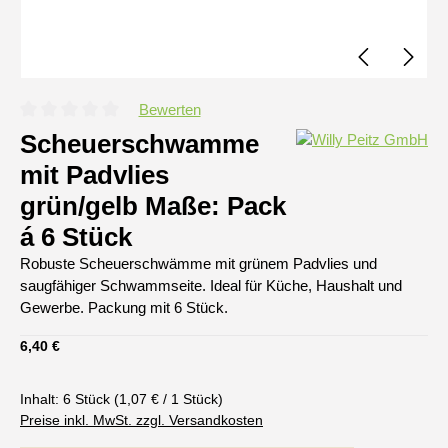
Bewerten
Durchschnittliche Bewertung von 0 von 5 Sternen
Scheuerschwamme
mit Padvlies
grün/gelb Maße: Pack
á 6 Stück
Robuste Scheuerschwämme mit grünem Padvlies und
saugfähiger Schwammseite. Ideal für Küche, Haushalt und
Gewerbe. Packung mit 6 Stück.
Regulärer Preis:
6,40 €
Inhalt:
6 Stück
(1,07 € / 1 Stück)
Preise inkl. MwSt. zzgl. Versandkosten