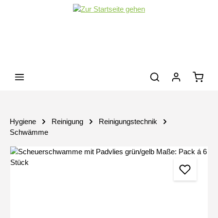
Zum Hauptinhalt springen
Waren
Hygiene
Reinigung
Reinigungstechnik
Schwämme
Bildergalerie überspringen