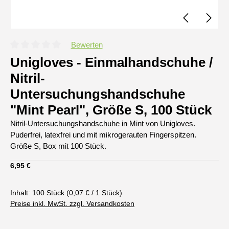
Bewerten
Durchschnittliche Bewertung von 0 von 5 Sternen
Unigloves - Einmalhandschuhe /
Nitril-
Untersuchungshandschuhe
"Mint Pearl", Größe S, 100 Stück
Nitril-Untersuchungshandschuhe in Mint von Unigloves.
Puderfrei, latexfrei und mit mikrogerauten Fingerspitzen.
Größe S, Box mit 100 Stück.
Regulärer Preis:
6,95 €
Inhalt:
100 Stück
(0,07 € / 1 Stück)
Preise inkl. MwSt. zzgl. Versandkosten