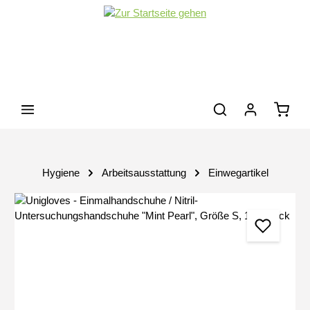
Zum Hauptinhalt springen
Waren
Hygiene
Arbeitsausstattung
Einwegartikel
Bildergalerie überspringen