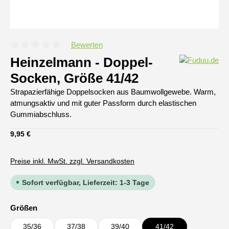
Bewerten
Durchschnittliche Bewertung von 0 von 5 Sternen
Heinzelmann - Doppel-
Socken, Größe 41/42
Strapazierfähige Doppelsocken aus Baumwollgewebe. Warm,
atmungsaktiv und mit guter Passform durch elastischen
Gummiabschluss.
Regulärer Preis:
9,95 €
Preise inkl. MwSt. zzgl. Versandkosten
Sofort verfügbar, Lieferzeit: 1-3 Tage
auswählen
Größen
35/36
37/38
39/40
41/42