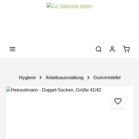
Zum Hauptinhalt springen
Waren
Hygiene
Arbeitsausstattung
Gummistiefel
Bildergalerie überspringen