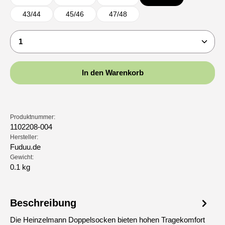
43/44
45/46
47/48
Produkt Anzahl: Gib den gewünschten Wert ein oder b
In den Warenkorb
Produktnummer:
1102208-004
Hersteller:
Fuduu.de
Gewicht:
0.1 kg
Beschreibung
Die Heinzelmann Doppelsocken bieten hohen Tragekomfort