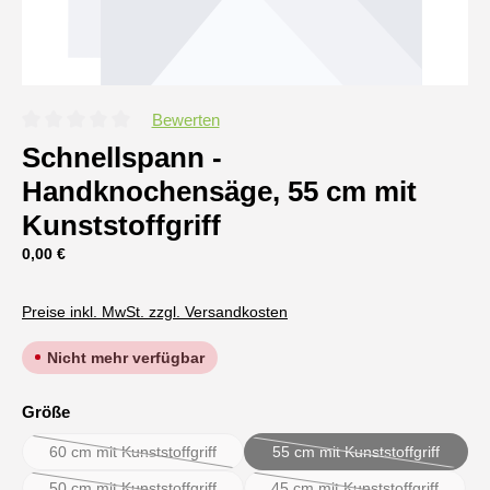
Bewerten
Durchschnittliche Bewertung von 0 von 5 Sternen
Schnellspann -
Handknochensäge, 55 cm mit
Kunststoffgriff
Regulärer Preis:
0,00 €
Preise inkl. MwSt. zzgl. Versandkosten
Nicht mehr verfügbar
auswählen
Größe
60 cm mit Kunststoffgriff
55 cm mit Kunststoffgriff
(Diese Option ist zurzeit nicht verfügbar.)
(Diese Option ist zurzei
50 cm mit Kunststoffgriff
45 cm mit Kunststoffgriff