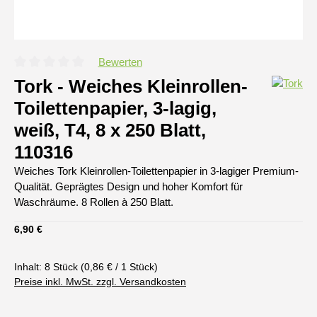
Bewerten
Durchschnittliche Bewertung von 0 von 5 Sternen
Tork - Weiches Kleinrollen-
Toilettenpapier, 3-lagig,
weiß, T4, 8 x 250 Blatt,
110316
Weiches Tork Kleinrollen-Toilettenpapier in 3-lagiger Premium-
Qualität. Geprägtes Design und hoher Komfort für
Waschräume. 8 Rollen à 250 Blatt.
Regulärer Preis:
6,90 €
Inhalt:
8 Stück
(0,86 € / 1 Stück)
Preise inkl. MwSt. zzgl. Versandkosten