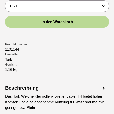
Produkt Anzahl: Gib den gewünschten Wert ein oder b
In den Warenkorb
Produktnummer:
1101544
Hersteller:
Tork
Gewicht:
1.16 kg
Beschreibung
Das Tork Weiche Kleinrollen-Toilettenpapier T4 bietet hohen
Komfort und eine angenehme Nutzung für Waschräume mit
geringer b…
Mehr