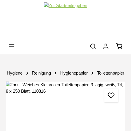
Zum Hauptinhalt springen
Waren
Hygiene
Reinigung
Hygienepapier
Toilettenpapier
Bildergalerie überspringen